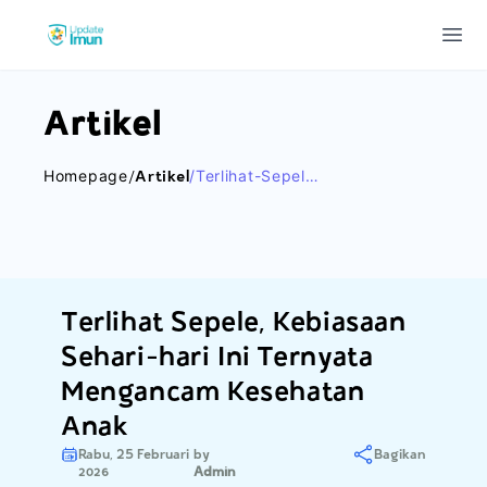
Update Imun
Ope
Artikel
Homepage
/artikel
/terlihat-Sepele-
Kebiasaan-
Sehari-Hari-Ini-
Ternyata-
Mengancam-
Kesehatan-Anak
Terlihat Sepele, Kebiasaan
Sehari-hari Ini Ternyata
Mengancam Kesehatan
Anak
Rabu, 25 Februari
by
Bagikan
2026
Admin