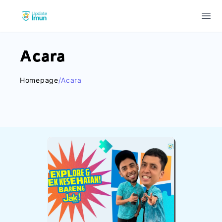
Update Imun
Ope
Acara
Homepage
/acara