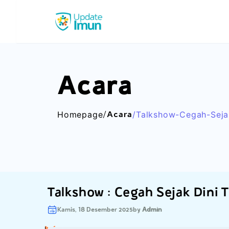
Update Imun
Acara
/acara
Homepage
/talkshow-Cegah-Sejak
Hingga-Nanti-With-Dr
Talkshow : Cegah Sejak Dini 
Kamis, 18 Desember 2025
by
Admin