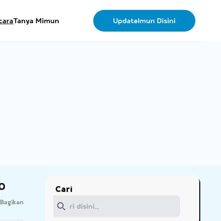
cara
Tanya Mimun
UpdateImun Disini
o
Cari
Cari
Bagikan