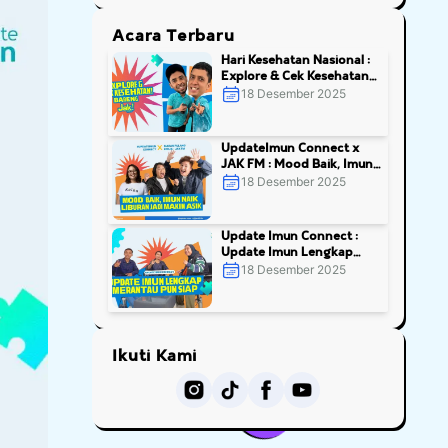
Acara Terbaru
Hari Kesehatan Nasional :
Explore & Cek Kesehatan
Bareng JAK FM
18 Desember 2025
UpdateImun Connect x
JAK FM : Mood Baik, Imun
Naik, Liburan Jadi Makin
18 Desember 2025
Asik Feat. JAK FM
Update Imun Connect :
Update Imun Lengkap
Merantau Pun Siap
18 Desember 2025
Ikuti Kami