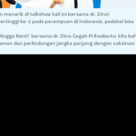
menarik di talkshow kali ini bersama dr. Dino!
ertinggi ke-2 pada perempuan di Indonesia, padahal bisa
Hingga Nanti” bersama dr. Dino Gagah Prihadianto, kita ba
nyaman dan perlindungan jangka panjang dengan vaksinasi