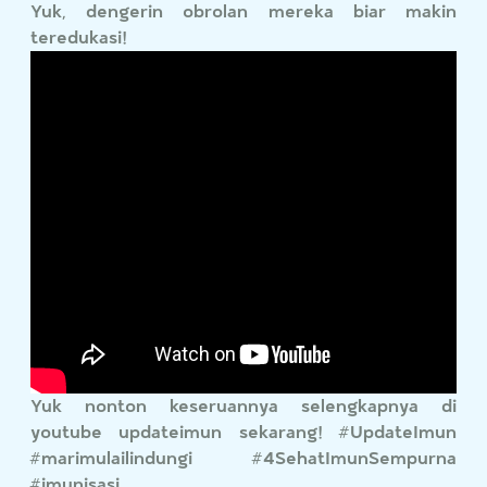
Yuk, dengerin obrolan mereka biar makin
teredukasi!
Yuk nonton keseruannya selengkapnya di
youtube updateimun sekarang! #UpdateImun
#marimulailindungi #4SehatImunSempurna
#imunisasi