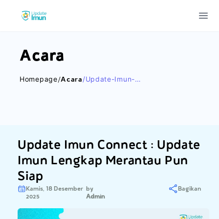
Update Imun
Ope
Acara
Homepage
/acara
/update-Imun-
Connect-
Update-Imun-
Lengkap-
Merantau-Pun-
Siap
Update Imun Connect : Update
Imun Lengkap Merantau Pun
Siap
Kamis, 18 Desember
by
Bagikan
2025
Admin